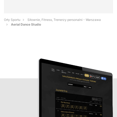
Orły Sportu
Siłownie, Fitness, Trenerzy personalni - Warszawa
Aerial Dance Studio