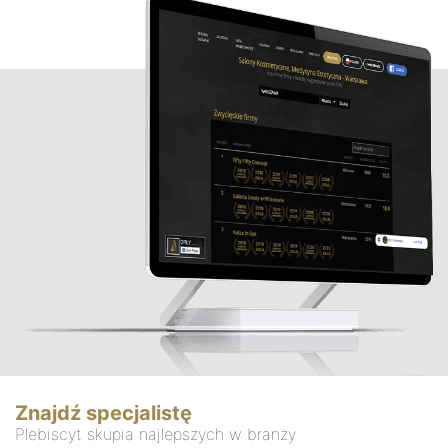
Znajdź specjalistę
Plebiscyt skupia najlepszych w branży