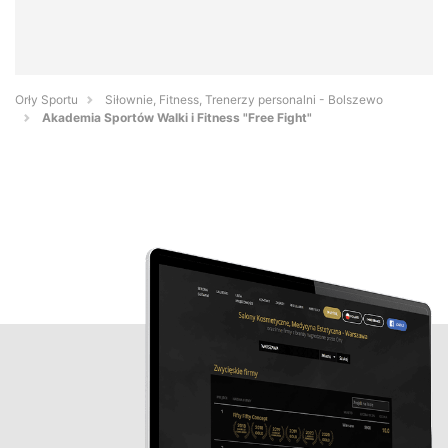
Orły Sportu
Siłownie, Fitness, Trenerzy personalni - Bolszewo
Akademia Sportów Walki i Fitness "Free Fight"