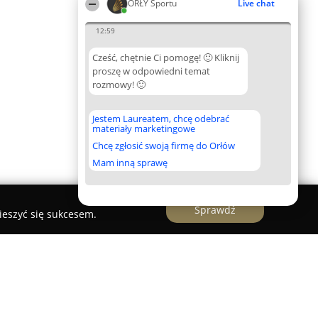
ORŁY Sportu
Live chat
12:59
Cześć, chętnie Ci pomogę! 🙂 Kliknij
proszę w odpowiedni temat
rozmowy! 🙂
Jestem Laureatem, chcę odebrać
materiały marketingowe
Chcę zgłosić swoją firmę do Orłów
Mam inną sprawę
Sprawdź
ieszyć się sukcesem.