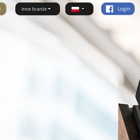
ę
Login
Inne branże