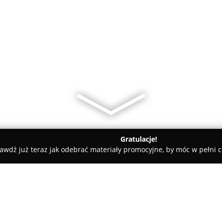
Gratulacje!
awdź już teraz jak odebrać materiały promocyjne, by móc w pełni c
ni - Olsztyn
Arrachion Olsztyn