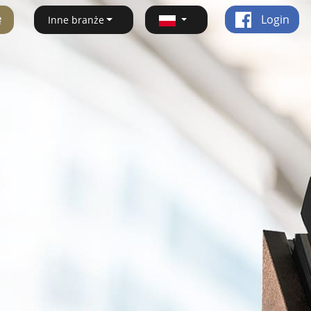
ę
Login
Inne branże