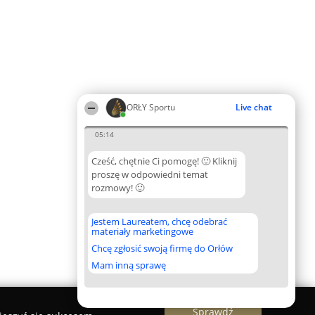
ORŁY Sportu
Live chat
05:14
Cześć, chętnie Ci pomogę! 🙂 Kliknij
proszę w odpowiedni temat
rozmowy! 🙂
Jestem Laureatem, chcę odebrać
materiały marketingowe
Chcę zgłosić swoją firmę do Orłów
Mam inną sprawę
Sprawdź