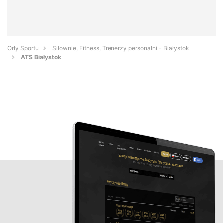
Orły Sportu
Siłownie, Fitness, Trenerzy personalni - Białystok
ATS Białystok