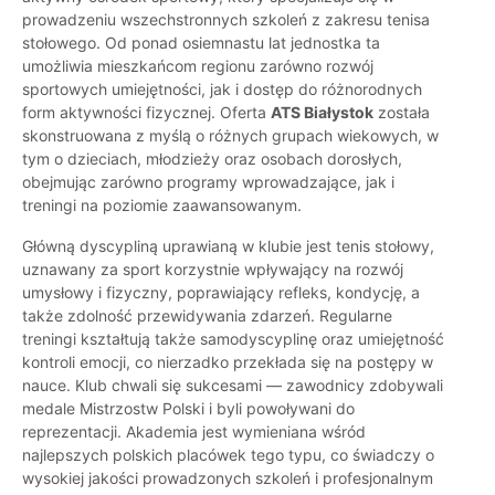
prowadzeniu wszechstronnych szkoleń z zakresu tenisa
stołowego. Od ponad osiemnastu lat jednostka ta
umożliwia mieszkańcom regionu zarówno rozwój
sportowych umiejętności, jak i dostęp do różnorodnych
form aktywności fizycznej. Oferta
ATS Białystok
została
skonstruowana z myślą o różnych grupach wiekowych, w
tym o dzieciach, młodzieży oraz osobach dorosłych,
obejmując zarówno programy wprowadzające, jak i
treningi na poziomie zaawansowanym.
Główną dyscypliną uprawianą w klubie jest tenis stołowy,
uznawany za sport korzystnie wpływający na rozwój
umysłowy i fizyczny, poprawiający refleks, kondycję, a
także zdolność przewidywania zdarzeń. Regularne
treningi kształtują także samodyscyplinę oraz umiejętność
kontroli emocji, co nierzadko przekłada się na postępy w
nauce. Klub chwali się sukcesami — zawodnicy zdobywali
medale Mistrzostw Polski i byli powoływani do
reprezentacji. Akademia jest wymieniana wśród
najlepszych polskich placówek tego typu, co świadczy o
wysokiej jakości prowadzonych szkoleń i profesjonalnym