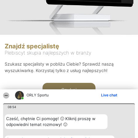
Znajdź specjalistę
Plebiscyt skupia najlepszych w branży
Szukasz specjalisty w pobliżu Ciebie? Sprawdź naszą
wyszukiwarkę. Korzystaj tylko z usług najlepszych!
Szukaj
ORŁY Sportu
Live chat
08:54
Cześć, chętnie Ci pomogę! 🙂 Kliknij proszę w
odpowiedni temat rozmowy! 🙂
Organizator plebiscytu
Plebiscyt
Kontakt