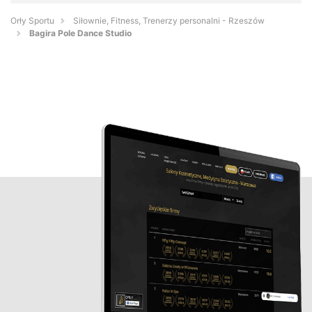
Orły Sportu
Siłownie, Fitness, Trenerzy personalni - Rzeszów
Bagira Pole Dance Studio