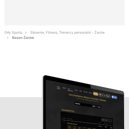
Orły Sportu
Siłownie, Fitness, Trenerzy personalni - Żarów
Basen Żarów