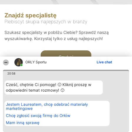
Znajdź specjalistę
Plebiscyt skupia najlepszych w branży
Szukasz specjalisty w pobliżu Ciebie? Sprawdź naszą
wyszukiwarkę. Korzystaj tylko z usług najlepszych!
Szukaj
ORŁY Sportu
Live chat
20:58
Cześć, chętnie Ci pomogę! 🙂 Kliknij proszę w
odpowiedni temat rozmowy! 🙂
Organizator plebiscytu
Plebiscyt
Kontakt
Jestem Laureatem, chcę odebrać materiały
Bright Side Solutions sp. z o.
Laureaci
Kontakt
marketingowe
o. sp. k.
Lista
ul. Ruska 22
wszystkich
Chcę zgłosić swoją firmę do Orłów
Wrocław 50-079
Laureatów
Mam inną sprawę
KRS 0000749100 | Regon
Zasady
381313360 | NIP 8943132676
Regulamin
+48 508 492 400
Polityka