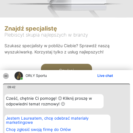
Znajdź specjalistę
Plebiscyt skupia najlepszych w branży
Szukasz specjalisty w pobliżu Ciebie? Sprawdź naszą
wyszukiwarkę. Korzystaj tylko z usług najlepszych!
Szukaj
ORŁY Sportu
Live chat
09:42
Cześć, chętnie Ci pomogę! 🙂 Kliknij proszę w
odpowiedni temat rozmowy! 🙂
Organizator plebiscytu
Plebiscyt
Kontakt
Jestem Laureatem, chcę odebrać materiały
Bright Side Solutions sp. z o.
Laureaci
Kontakt
marketingowe
o. sp. k.
Lista
ul. Ruska 22
wszystkich
Chcę zgłosić swoją firmę do Orłów
Wrocław 50-079
Laureatów