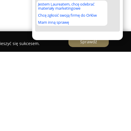
Jestem Laureatem, chcę odebrać
materiały marketingowe
Chcę zgłosić swoją firmę do Orłów
Mam inną sprawę
Sprawdź
ieszyć się sukcesem.
okalizowana w Warszawie przy ulicy Łabiszyńskiej
sji do sztuk walki z całościowym rozwojem swoich
zi zajęcia Taekwon-do przeznaczone dla dzieci,
c duży nacisk na przekazywanie filozofii i tradycji
opracowanej przez Generała Choi Hong Hi. W