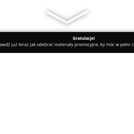
Gratulacje!
awdź już teraz jak odebrać materiały promocyjne, by móc w pełni c
lni - Warszawa
Szkoła Taekwon-Do GUK GI"
O firmie:
Szkoła Taekwon-Do GUK GI
zl
20 skupia się na połączeniu pa
uczestników. Instytucja prowad
młodzieży oraz dorosłych, kładą
Pokaż więcej >>
tej koreańskiej sztuki walki, 