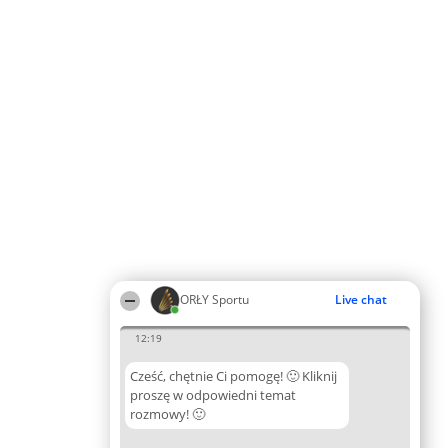
ORŁY Sportu
Live chat
12:19
Cześć, chętnie Ci pomogę! 🙂 Kliknij
proszę w odpowiedni temat
rozmowy! 🙂