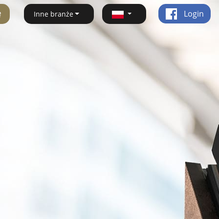
ę
Login
Inne branże