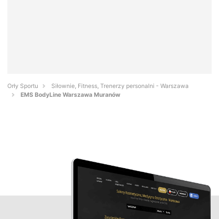
Orły Sportu
Siłownie, Fitness, Trenerzy personalni - Warszawa
EMS BodyLine Warszawa Muranów