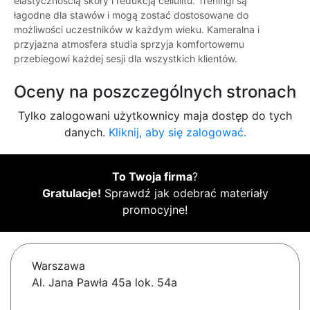
elastycznością skóry i redukcją cellulitu. Treningi są
łagodne dla stawów i mogą zostać dostosowane do
możliwości uczestników w każdym wieku. Kameralna i
przyjazna atmosfera studia sprzyja komfortowemu
przebiegowi każdej sesji dla wszystkich klientów.
Oceny na poszczególnych stronach
Tylko zalogowani użytkownicy maja dostęp do tych
danych.
Kliknij, aby się zalogować.
To Twoja firma
?
Gratulacje!
Sprawdź jak odebrać materiały
promocyjne!
Warszawa
Al. Jana Pawła 45a lok. 54a