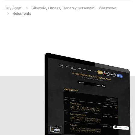
Orły Sportu
Siłownie, Fitness, Trenerzy personalni - Warszawa
4elements