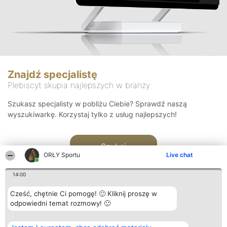
Znajdź specjalistę
Plebiscyt skupia najlepszych w branży
Szukasz specjalisty w pobliżu Ciebie? Sprawdź naszą
wyszukiwarkę. Korzystaj tylko z usług najlepszych!
Szukaj
ORŁY Sportu
Live chat
14:00
Cześć, chętnie Ci pomogę! 🙂 Kliknij proszę w
odpowiedni temat rozmowy! 🙂
Organizator plebiscytu
Plebiscyt
Kontakt