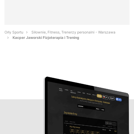
Orły Sportu
Siłownie, Fitness, Trenerzy personalni - Warszawa
Kacper Jaworski Fizjoterapia i Trening