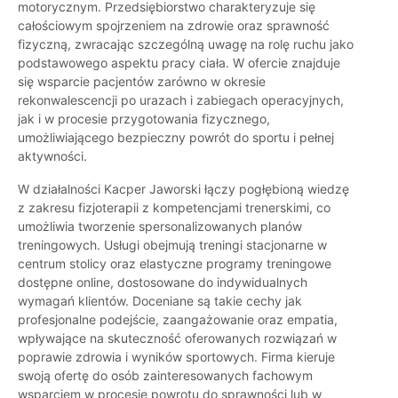
motorycznym. Przedsiębiorstwo charakteryzuje się
całościowym spojrzeniem na zdrowie oraz sprawność
fizyczną, zwracając szczególną uwagę na rolę ruchu jako
podstawowego aspektu pracy ciała. W ofercie znajduje
się wsparcie pacjentów zarówno w okresie
rekonwalescencji po urazach i zabiegach operacyjnych,
jak i w procesie przygotowania fizycznego,
umożliwiającego bezpieczny powrót do sportu i pełnej
aktywności.
W działalności Kacper Jaworski łączy pogłębioną wiedzę
z zakresu fizjoterapii z kompetencjami trenerskimi, co
umożliwia tworzenie spersonalizowanych planów
treningowych. Usługi obejmują treningi stacjonarne w
centrum stolicy oraz elastyczne programy treningowe
dostępne online, dostosowane do indywidualnych
wymagań klientów. Doceniane są takie cechy jak
profesjonalne podejście, zaangażowanie oraz empatia,
wpływające na skuteczność oferowanych rozwiązań w
poprawie zdrowia i wyników sportowych. Firma kieruje
swoją ofertę do osób zainteresowanych fachowym
wsparciem w procesie powrotu do sprawności lub w