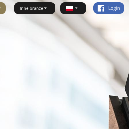
ę
Login
Inne branże