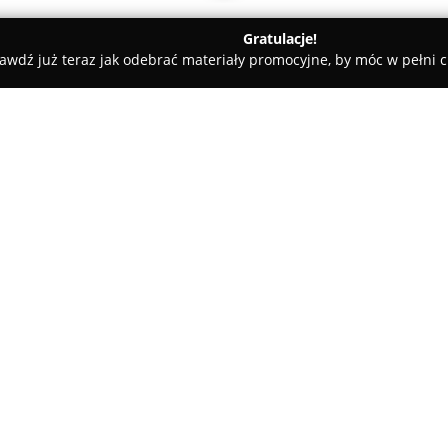
Gratulacje!
awdź już teraz jak odebrać materiały promocyjne, by móc w pełni c
ni - Będzin
Gim Point Będzin
O firmie:
Gimpoint Będzin
to nowoczesne
przy ulicy Paryskiej 2A w Będzi
skierowanych do dzieci, młodzi
rozwój sprawności, siły i koor
programów treningowych.
W ramach oferty znajdują się 
dzieci w wieku 2-3 lat, jak i a
uczestników. Propozycje obejm