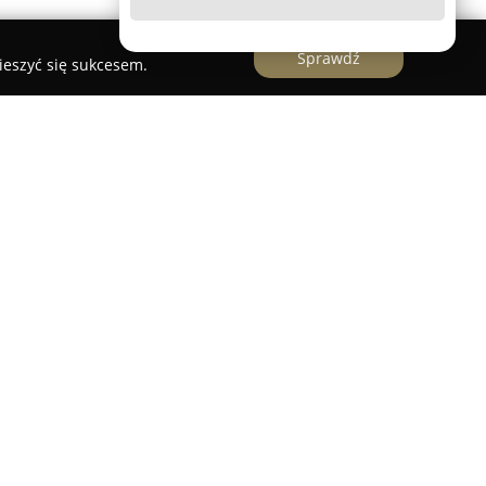
Sprawdź
ieszyć się sukcesem.
 centrum aktywności fizycznej zlokalizowane
nie. Placówka oferuje szeroki wybór zajęć
eży, dorosłych oraz seniorów, umożliwiając
dynacji za pomocą zróżnicowanych, nowatorskich
zarówno zajęcia przeznaczone dla najmłodszych
mbitniejsze formy aktywności dla starszych
ują gimnastykę, akrobatykę, akrobatykę