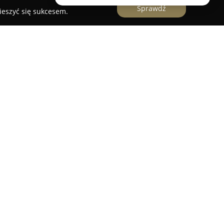
Sprawdź
ieszyć się sukcesem.
nternetowy z kajakami, zlokalizowany w Żukowie.
wiadczenie, zdobywane od początku działalności
 2007 roku również online. Oferta sklepu
przętu przeznaczonego dla miłośników
.
ują się kajaki turystyczne, morskie, sportowe
rodnych materiałów, takich jak kompozyty czy
eż liczne akcesoria, między innymi wiosła,
nkowe, wodoodporne torby oraz odzież
czołowymi producentami z Polski i zagranicy