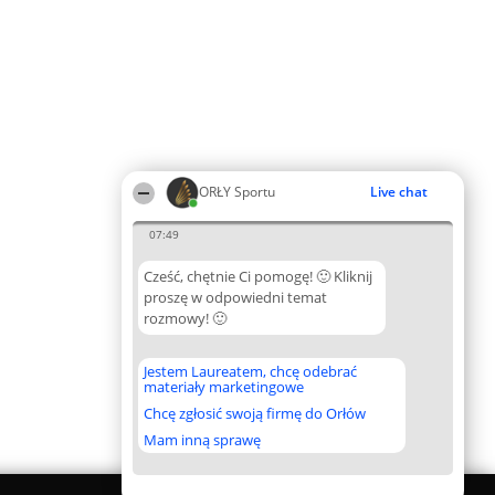
ORŁY Sportu
Live chat
07:49
Cześć, chętnie Ci pomogę! 🙂 Kliknij
proszę w odpowiedni temat
rozmowy! 🙂
Jestem Laureatem, chcę odebrać
materiały marketingowe
Chcę zgłosić swoją firmę do Orłów
Mam inną sprawę