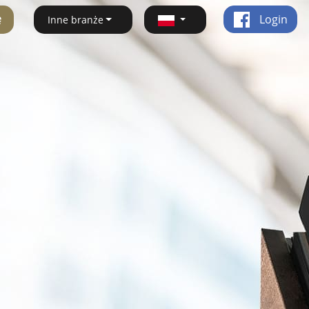
ę
Login
Inne branże