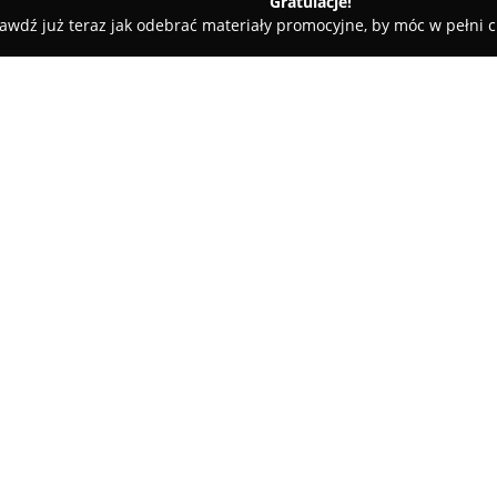
Gratulacje!
awdź już teraz jak odebrać materiały promocyjne, by móc w pełni c
lni - Żukowo
GoKajak Sklep Kajakowy
O firmie:
GoKajak
to renomowany sklep i
Firma posiada wieloletnie doś
stacjonarnej w 1983 roku, a od
obejmuje bogaty asortyment s
kajakarstwa i sportów wodnych
Wśród propozycji GoKajak znajd
oraz górskie, wykonane z różno
polietylen. Sklep oferuje równi
kamizelki asekuracyjne i ratu
specjalistyczną. Współpraca z 