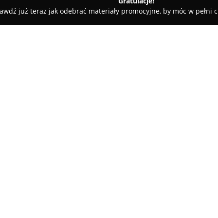
Gratulacje!
awdź już teraz jak odebrać materiały promocyjne, by móc w pełni c
ni - Łódź
1-szy Łódzki Klub Golfowy - #Golfowy
wy
O firmie:
1-szy Łódzki Klub Golfowy
to 
Łodzi, zlokalizowane przy ul. 
środowisko do nauki oraz rozw
początkujących, jak i bardziej
odwiedzających oddano rozległą
posiadającą piętnaście stanowi
Na terenie klubu znajduje się 
układem terenu, strategicznym
umożliwiającymi wszechstronn
roku, a projekt przewidziano t