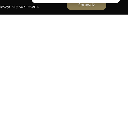
Sprawdź
ieszyć się sukcesem.
miejsce przeznaczone dla entuzjastów golfa w
Łagiewnickiej 233B. Klub zapewnia profesjonalne
ijania umiejętności golfowych zarówno dla osób
 zaawansowanych graczy. Do dyspozycji
 strzelnicę golfową o długości 200 metrów,
sk do ćwiczeń.
także pięciodołkowe pole golfowe z interesującym
i bunkrami oraz przeszkodą wodną,
y trening. Budowę obiektu rozpoczęto w 2004
ak, by zapewnić wygodne warunki do gry w