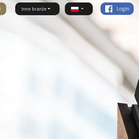
ę
Login
Inne branże