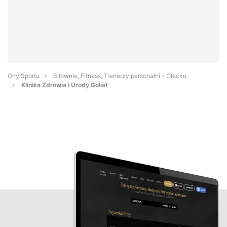
Orły Sportu
Siłownie, Fitness, Trenerzy personalni - Olecko
Klinika Zdrowia i Urody Goliat