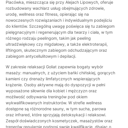
Placówka, mieszcząca się przy Alejach Lipowych, oferuje
rozbudowany wachlarz usług obejmujących zdrowie,
urodę, wellness oraz fitness, opierając się na
nowoczesnych rozwiązaniach i indywidualnym podejściu
do klientów. Szczególną uwagę poświęca się tu zabiegom
pielęgnacyjnym i regenerującym dla twarzy i ciała, w tym
różnego rodzaju peelingom, takim jak peeling
ultradźwiękowy czy migdałowy, a także elektroterapii,
liftingom, skutecznym zabiegom odchudzającym oraz
zabiegom antycellulitowym i depilacji.
W zakresie relaksacji Goliat zapewnia bogaty wybór
masaży: manualnych, z użyciem bańki chińskiej, gorących
kamieni czy drenaży limfatycznych wspierających
krążenie. Osoby aktywne mają do dyspozycji w pełni
wyposażone siłownie dla kobiet i mężczyzn oraz
możliwość odbywania treningów pod okiem
wykwalifikowanych instruktorów. W strefie wellness
dostępne są różnorodne sauny, w tym sucha, parowa
oraz infrared, które sprzyjają detoksykacji i relaksowi.
Zespół doświadczonych kosmetyczek, masażystów oraz
trenerów regularnie podnosi swoje kwalifikacje, dbając o