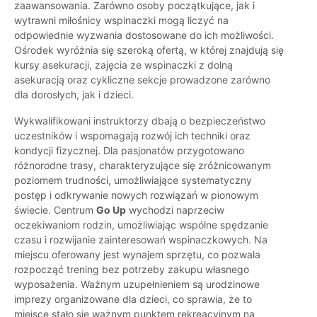
zaawansowania. Zarówno osoby początkujące, jak i
wytrawni miłośnicy wspinaczki mogą liczyć na
odpowiednie wyzwania dostosowane do ich możliwości.
Ośrodek wyróżnia się szeroką ofertą, w której znajdują się
kursy asekuracji, zajęcia ze wspinaczki z dolną
asekuracją oraz cykliczne sekcje prowadzone zarówno
dla dorosłych, jak i dzieci.
Wykwalifikowani instruktorzy dbają o bezpieczeństwo
uczestników i wspomagają rozwój ich techniki oraz
kondycji fizycznej. Dla pasjonatów przygotowano
różnorodne trasy, charakteryzujące się zróżnicowanym
poziomem trudności, umożliwiające systematyczny
postęp i odkrywanie nowych rozwiązań w pionowym
świecie. Centrum
Go Up
wychodzi naprzeciw
oczekiwaniom rodzin, umożliwiając wspólne spędzanie
czasu i rozwijanie zainteresowań wspinaczkowych. Na
miejscu oferowany jest wynajem sprzętu, co pozwala
rozpocząć trening bez potrzeby zakupu własnego
wyposażenia. Ważnym uzupełnieniem są urodzinowe
imprezy organizowane dla dzieci, co sprawia, że to
miejsce stało się ważnym punktem rekreacyjnym na