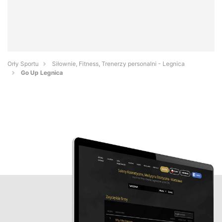
Orły Sportu
Siłownie, Fitness, Trenerzy personalni - Legnica
Go Up Legnica