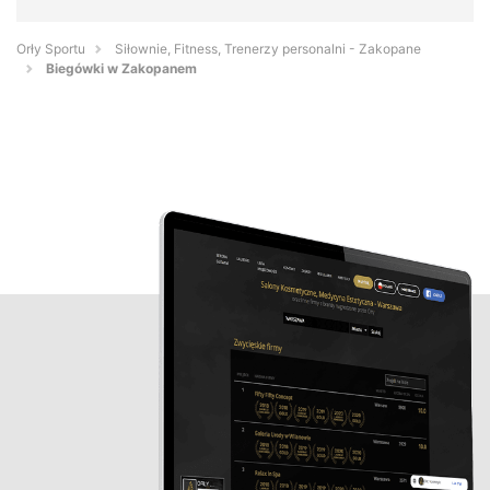
Orły Sportu
Siłownie, Fitness, Trenerzy personalni - Zakopane
Biegówki w Zakopanem