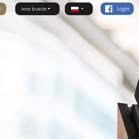
ę
Login
Inne branże