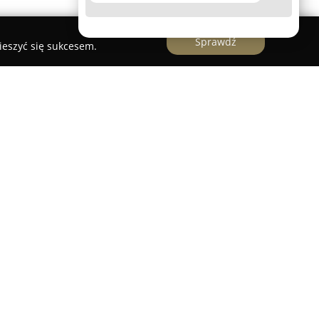
Sprawdź
ieszyć się sukcesem.
 specjalizuje się w prowadzeniu lekcji
par, umożliwiając im zdobywanie pewności siebie
cznych. Instruktorka posiada wieloletnie
 oraz wysokie kwalifikacje w dziedzinie tańca
ciami na poziomie krajowym i międzynarodowym.
lne podejście, a lekcje odbywają się w
atmosferze, co sprzyja skupieniu się na