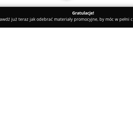
Gratulacje!
awdź już teraz jak odebrać materiały promocyjne, by móc w pełni c
lni - Warszawa
Step by Step Sandra
O firmie:
Step by Step Sandra
z Warszawy
pierwszego tańca dla młodych 
i radości z nauki układów tane
doświadczenie w branży ślubnej
sportowego, poparte osiągnię
Każda para otrzymuje indywidua
swobodnej, pozbawionej stresu 
tanecznej przyjemności.