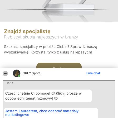
Znajdź specjalistę
Plebiscyt skupia najlepszych w branży
Szukasz specjalisty w pobliżu Ciebie? Sprawdź naszą
wyszukiwarkę. Korzystaj tylko z usług najlepszych!
Szukaj
ORŁY Sportu
Live chat
15:14
Cześć, chętnie Ci pomogę! 🙂 Kliknij proszę w
odpowiedni temat rozmowy! 🙂
Organizator plebiscytu
Plebiscyt
Kontakt
Jestem Laureatem, chcę odebrać materiały
Bright Side Solutions sp. z o.
Laureaci
Kontakt
marketingowe
o. sp. k.
Lista