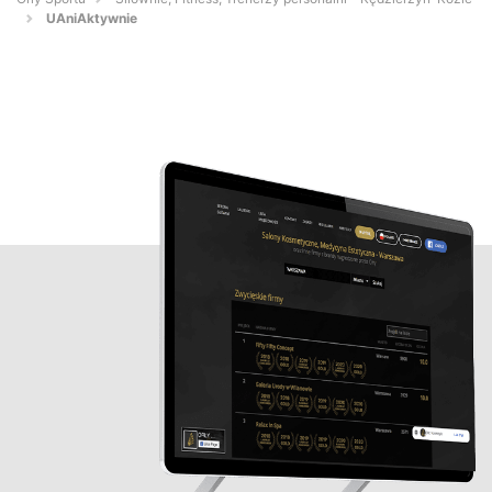
UAniAktywnie