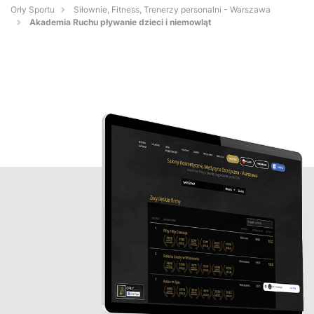
Orły Sportu
Siłownie, Fitness, Trenerzy personalni - Warszawa
Akademia Ruchu pływanie dzieci i niemowląt