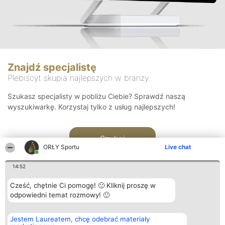
Znajdź specjalistę
Plebiscyt skupia najlepszych w branży
Szukasz specjalisty w pobliżu Ciebie? Sprawdź naszą
wyszukiwarkę. Korzystaj tylko z usług najlepszych!
Szukaj
ORŁY Sportu
Live chat
14:52
Cześć, chętnie Ci pomogę! 🙂 Kliknij proszę w
odpowiedni temat rozmowy! 🙂
Organizator plebiscytu
Plebiscyt
Kontakt
Jestem Laureatem, chcę odebrać materiały
Bright Side Solutions sp. z o.
Laureaci
Kontakt