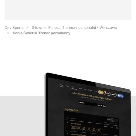
Orły Sportu
Siłownie, Fitness, Trenerzy personalni - Warszawa
Sonia Świetlik Trener personalny