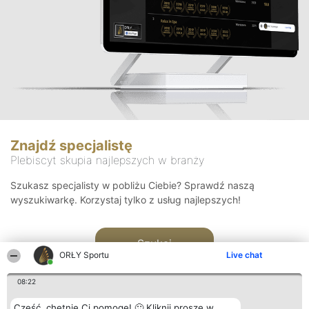
Znajdź specjalistę
Plebiscyt skupia najlepszych w branży
Szukasz specjalisty w pobliżu Ciebie? Sprawdź naszą
wyszukiwarkę. Korzystaj tylko z usług najlepszych!
Szukaj
ORŁY Sportu
Live chat
08:22
Cześć, chętnie Ci pomogę! 🙂 Kliknij proszę w