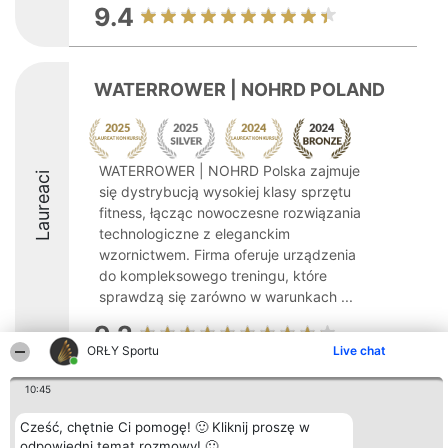
9.4
WATERROWER | NOHRD POLAND
WATERROWER | NOHRD Polska zajmuje
Laureaci
się dystrybucją wysokiej klasy sprzętu
fitness, łącząc nowoczesne rozwiązania
technologiczne z eleganckim
wzornictwem. Firma oferuje urządzenia
do kompleksowego treningu, które
sprawdzą się zarówno w warunkach ...
9.2
ORŁY Sportu
Live chat
10:45
Organizator plebiscytu
Plebiscyt
Kontakt
Bright Side Solutions sp. z o.
Laureaci
Kontakt
Cześć, chętnie Ci pomogę! 🙂 Kliknij proszę w
o. sp. k.
Lista
odpowiedni temat rozmowy! 🙂