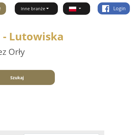
ę
Login
Inne branże
i - Lutowiska
ez Orły
Szukaj