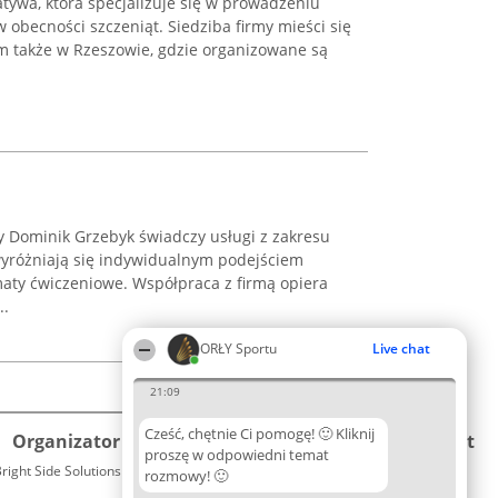
atywa, która specjalizuje się w prowadzeniu
w obecności szczeniąt. Siedziba firmy mieści się
ym także w Rzeszowie, gdzie organizowane są
 Dominik Grzebyk świadczy usługi z zakresu
wyróżniają się indywidualnym podejściem
ty ćwiczeniowe. Współpraca z firmą opiera
..
ORŁY Sportu
Live chat
21:09
Cześć, chętnie Ci pomogę! 🙂 Kliknij
Organizator plebiscytu
Plebiscyt
Kontakt
proszę w odpowiedni temat
right Side Solutions sp. z o. o. sp. k.
Laureaci
rozmowy! 🙂
Kontakt
ul. Ruska 22
Lista