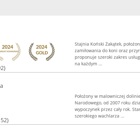
Stajnia Koński Zakątek, położo
zamiłowania do koni oraz przyr
proponuje szeroki zakres usłu
na każdym ...
92)
na
Położony w malowniczej dolini
Narodowego, od 2007 roku dział
wypoczynek przez cały rok. St
szerokiego wachlarza ...
152)