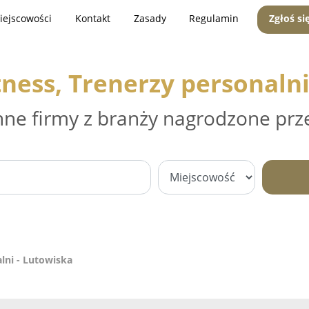
iejscowości
Kontakt
Zasady
Regulamin
Zgłoś si
tness, Trenerzy personaln
nne firmy z branży nagrodzone prz
alni - Lutowiska