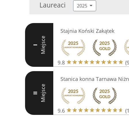
Laureaci
2025
Stajnia Koński Zakątek
Miejsce
I
9.8
(
Stanica konna Tarnawa Niż
Miejsce
II
9.6
(