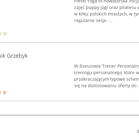
Pieski Yoga to nowatorska inicj
zajęć puppy jogi oraz pilatesu 
w kilku polskich miastach, w t
regularne sesje. ...
ik Grzebyk
W Rzeszowie Trener Personalny
treningu personalnego, które 
przekraczającym typowe schema
się na dostosowaniu oferty do .
B