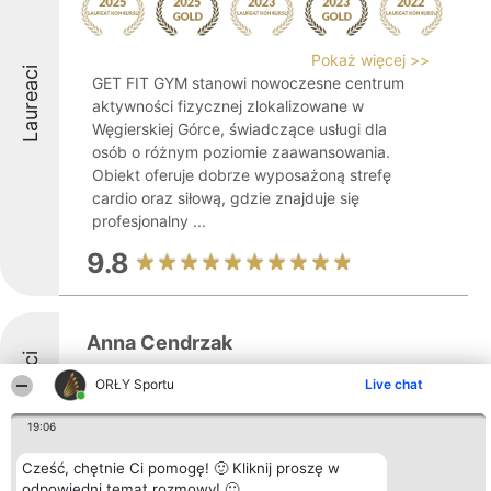
Pokaż więcej >>
Laureaci
GET FIT GYM stanowi nowoczesne centrum
aktywności fizycznej zlokalizowane w
Węgierskiej Górce, świadczące usługi dla
osób o różnym poziomie zaawansowania.
Obiekt oferuje dobrze wyposażoną strefę
cardio oraz siłową, gdzie znajduje się
profesjonalny ...
9.8
Anna Cendrzak
Laureaci
ORŁY Sportu
Live chat
19:06
8.5
Cześć, chętnie Ci pomogę! 🙂 Kliknij proszę w
odpowiedni temat rozmowy! 🙂